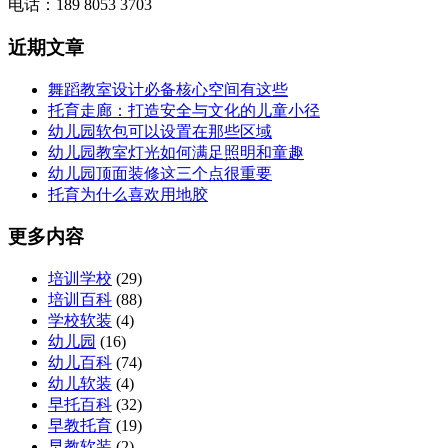
电话：189 8053 3703
近期文章
舞蹈教室设计必备核心空间有这些
托育走廊：打造安全与文化的儿童小径
幼儿园软包可以设置在那些区域
幼儿园教室灯光如何满足照明和童趣
幼儿园顶面装修这三个点很重要
托育为什么喜欢用地胶
更多内容
培训学校
(29)
培训百科
(88)
学校软装
(4)
幼儿园
(16)
幼儿百科
(74)
幼儿软装
(4)
早托百科
(32)
早教托育
(19)
早教软装
(2)