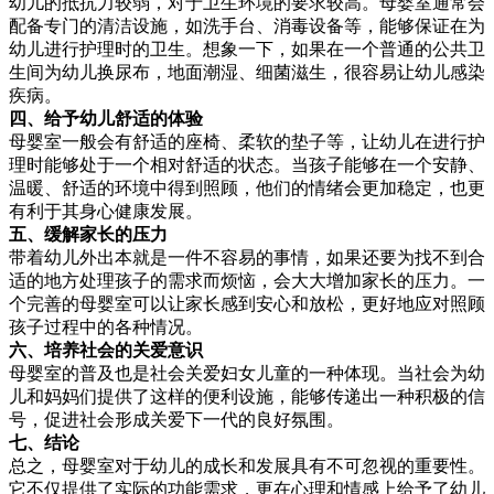
幼儿的抵抗力较弱，对于卫生环境的要求较高。母婴室通常会
配备专门的清洁设施，如洗手台、消毒设备等，能够保证在为
幼儿进行护理时的卫生。想象一下，如果在一个普通的公共卫
生间为幼儿换尿布，地面潮湿、细菌滋生，很容易让幼儿感染
疾病。
四、给予幼儿舒适的体验
母婴室一般会有舒适的座椅、柔软的垫子等，让幼儿在进行护
理时能够处于一个相对舒适的状态。当孩子能够在一个安静、
温暖、舒适的环境中得到照顾，他们的情绪会更加稳定，也更
有利于其身心健康发展。
五、缓解家长的压力
带着幼儿外出本就是一件不容易的事情，如果还要为找不到合
适的地方处理孩子的需求而烦恼，会大大增加家长的压力。一
个完善的母婴室可以让家长感到安心和放松，更好地应对照顾
孩子过程中的各种情况。
六、培养社会的关爱意识
母婴室的普及也是社会关爱妇女儿童的一种体现。当社会为幼
儿和妈妈们提供了这样的便利设施，能够传递出一种积极的信
号，促进社会形成关爱下一代的良好氛围。
七、结论
总之，母婴室对于幼儿的成长和发展具有不可忽视的重要性。
它不仅提供了实际的功能需求，更在心理和情感上给予了幼儿