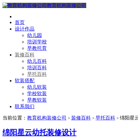
教育机构装修公司
首页
设计作品
幼儿园
培训学校
早教托育
装修百科
幼儿百科
培训百科
早托百科
软装搭配
幼儿软装
学校软装
早教软装
联系我们
当前位置：
教育机构装修公司
装修百科
早托百科
绵阳星
>
>
>
绵阳星云幼托装修设计